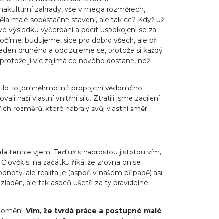
rmakulturní zahrady, vše v mega rozměrech,
la malé soběstačné stavení, ale tak co? Když už
e výsledku vyčerpaní a pocit uspokojení se za
hočíme, budujeme, sice pro dobro všech, ale při
eden druhého a odcizujeme se, protože si každý
 protože jí víc zajímá co nového dostane, než
ratilo to jemněhmotné propojení vědomého
 naší vlastní vnitřní sílu. Ztratili jsme zacílení
ích rozměrů, které nabraly svůj vlastní směr.
la tenhle vjem. Teď už s naprostou jistotou vím,
Člověk si na začátku říká, že zrovna on se
noty, ale realita je (aspoň v našem případě) asi
laděn, ale tak aspoň ušetří za ty pravidelné
ědomění.
Vím, že tvrdá práce a postupné malé