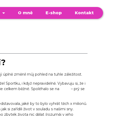
O mně
E-shop
Kontakt
i?
erý úplně změnil můj pohled na tuhle záležitost.
l Sportku, i když nepravidelně. Vybavuju si, že i
rie celkem běžné. Spoléhalo se na
štěstí
– prý se
stavovala, jaké by to bylo vyhrát těch x milionů.
k si zařídili život v souladu s našimi sny.
zbytek života nic dělat (rozuměj v jeho