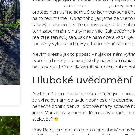
nového domu
v souladu s
Feng Shui
, farmy, pe
protože nemusíme šetřit. Sice jsem původně chtě
na to teď máme.. Obraz toho, jak jsme ze všeho v
takových okolností stále nedostavuje. Jak se pla
tom zapomínáme na ty malé věci. Jak ztrácíme j
realizuje ten svůj sen. Jak se nám dcera vzdaluje,
společný výlet s rodiči. Bylo to poměrně smutné.
Nevím přesně jak to popsat – nějak se nám vyt
tvoření a hmoty. Peníze jako by najednou nahrazovali
na to podstatné a celý záměr se rozpliznul do obř
Hluboké uvědomění
A víte co? Jsem neskonale šťastná, že jsem dosta
že výhra by nám opravdu nepřinesla nic dobrého. 
nenechá pohltit penězi, protože má ty správné hod
jinde. Manžel byl z mého sdělení tedy poněkud roz
sázky, že?
Díky Bars jsem dostala tento dar hlubokého uv