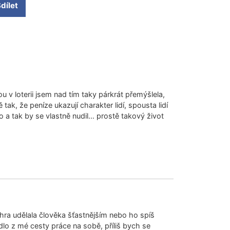
dílet
9 září, 2017 (12:55 pm)
u v loterii jsem nad tím taky párkrát přemýšlela,
 tak, že peníze ukazují charakter lidí, spousta lidí
 a tak by se vlastně nudil… prostě takový život
11 září, 2017 (2:27 pm)
 výhra udělala člověka šťastnějším nebo ho spíš
dlo z mé cesty práce na sobě, příliš bych se