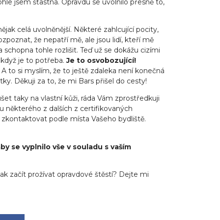
hle jsem šťastná. Opravdu se uvolnilo přesně to,
jak celá uvolněnější. Některé zahlcující pocity,
poznat, že nepatří mě, ale jsou lidí, kteří mě
a schopna tohle rozlišit. Teď už se dokážu cizími
 když je to potřeba.
Je to osvobozující!
A to si myslím, že to ještě zdaleka není konečná
y. Děkuji za to, že mi Bars přišel do cesty!
et taky na vlastní kůži, ráda Vám zprostředkuji
 některého z dalších z certifikovaných
kontaktovat podle místa Vašeho bydliště.
aby se vyplnilo vše v souladu s vaším
ak začít prožívat opravdové štěstí? Dejte mi