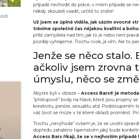
případě nechodit do práce, v mém případě se nestar
někdy zkoušeli vsadit, určitě to znáte!
těstí
Už jsem se úplně viděla, jak sázím ovocné str
trávíme společně čas nějakou kvalitní a bohul
příliš zamýšlela nad tím, jak to je nebo není pra
později vyhrajeme. Trochu cvok, já vím. Ale to js
Jenže se něco stalo. 
ačkoliv jsem zrovna 
úmyslu, něco se změn
Abyste byli v obraze –
Access Bars© je metoda
“přístupové” body na hlavě, které jsou projeny s
kreativitu, peníze, sexualitu atd. Podstoupením 
váš život se může v té které oblasti proměnit. Pr
Trochu „nevýhoda“ ovšem je, že se uvolní opravdu 
dopředu zahaleno tajemstvím jaký bude konkétní
Access Bars říkají, že se v nejhorším případě 