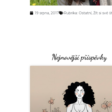
19 srpna, 2017
Rubrika:
Ostatní
,
Žít si své š
Nejnovější příspěvky