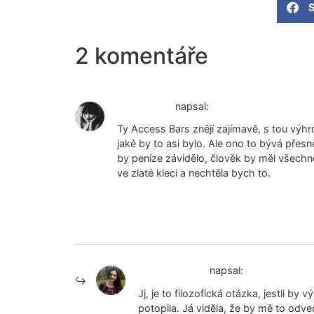
S
2 komentáře
Lady Lenna
napsal:
Ty Access Bars znějí zajímavě, s tou výhro
jaké by to asi bylo. Ale ono to bývá přesně
by peníze závidělo, člověk by měl všechno
ve zlaté kleci a nechtěla bych to.
Lady Lenna
Odpovědět
Zuzana Agrea
napsal:
Jj, je to filozofická otázka, jestli by
potopila. Já viděla, že by mě to odve