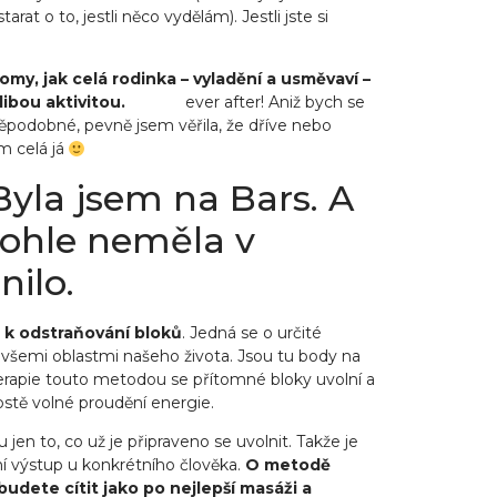
at o to, jestli něco vydělám). Jestli jste si
omy, jak celá rodinka – vyladění a usměvaví –
ibou aktivitou.
Happy
ever after! Aniž bych se
vděpodobné, pevně jsem věřila, že dříve nebo
em celá já
Byla jsem na Bars. A
tohle neměla v
ilo.
 k odstraňování bloků
. Jedná se o určité
e všemi oblastmi našeho života. Jsou tu body na
terapie touto metodou se přítomné bloky uvolní a
ostě volné proudění energie.
jen to, co už je připraveno se uvolnit. Takže je
 výstup u konkrétního člověka.
O metodě
budete cítit jako po nejlepší masáži a