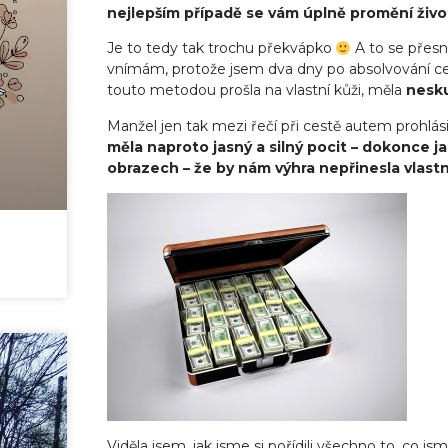
nejlepším případě se vám úplně promění živo
Je to tedy tak trochu překvápko
A to se přesn
vnímám, protože jsem dva dny po absolvování cer
touto metodou prošla na vlastní kůži, měla
nesku
Manžel jen tak mezi řečí při cestě autem prohlásil,
měla naproto jasný a silný pocit – dokonce ja
obrazech – že by nám výhra nepřinesla vlast
Viděla jsem, jak jsme si pořídili všechno to, co js