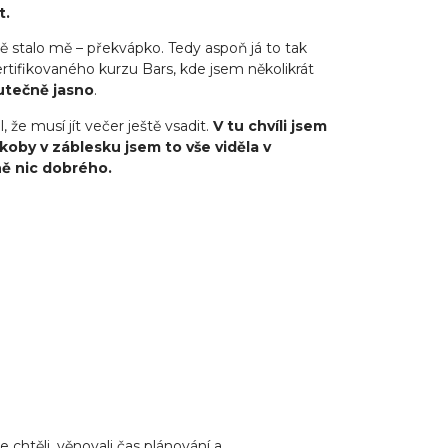
t.
ě stalo mě – překvápko. Tedy aspoň já to tak
tifikovaného kurzu Bars, kde jsem několikrát
tečně jasno
.
 že musí jít večer ještě vsadit.
V tu chvíli jsem
koby v záblesku jsem to vše viděla v
ně nic dobrého.
me chtěli, věnovali čas plánování a
navrhování