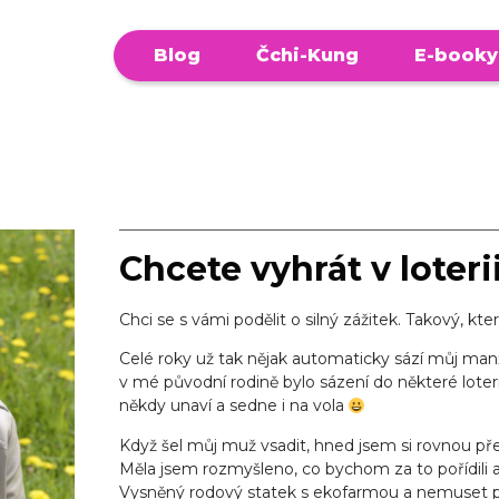
Blog
Čchi-Kung
E-booky
Chcete vyhrát v loteri
Chci se s vámi podělit o silný zážitek. Takový, kt
Celé roky už tak nějak automaticky sází můj manže
v mé původní rodině bylo sázení do některé lote
někdy unaví a sedne i na vola
Když šel můj muž vsadit, hned jsem si rovnou před
Měla jsem rozmyšleno, co bychom za to pořídili a ja
Vysněný rodový statek s ekofarmou a nemuset po 