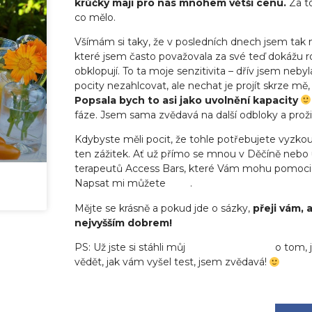
krůčky mají pro nás mnohem větší cenu.
Za to
co mělo.
Všímám si taky, že v posledních dnech jsem tak ně
které jsem často považovala za své teď dokážu roz
obklopují. To ta moje senzitivita – dřív jsem nebyl
pocity nezahlcovat, ale nechat je projít skrze mě,
Popsala bych to asi jako uvolnění kapacity
fáze. Jsem sama zvědavá na další odbloky a prožitk
Kdybyste měli pocit, že tohle potřebujete vyzkouš
ten zážitek. Ať už přímo se mnou v Děčíně nebo u
terapeutů Access Bars, které Vám mohu pomoci z
Napsat mi můžete
tady
.
Mějte se krásně a pokud jde o sázky,
přeji vám, 
nejvyšším dobrem!
PS: Už jste si stáhli můj
nejnovější
e-book
o tom, j
vědět, jak vám vyšel test, jsem zvědavá!