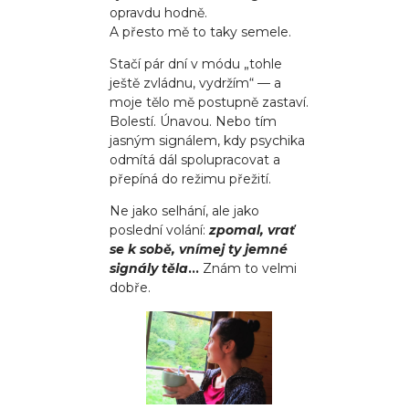
opravdu hodně.
A přesto mě to taky semele.
Stačí pár dní v módu „tohle
ještě zvládnu, vydržím“ — a
moje tělo mě postupně zastaví.
Bolestí. Únavou. Nebo tím
jasným signálem, kdy psychika
odmítá dál spolupracovat a
přepíná do režimu přežití.
Ne jako selhání, ale jako
poslední volání:
zpomal, vrať
se k sobě, vnímej ty jemné
signály těla
…
Znám to velmi
dobře.