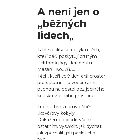
A není jen o
„běžných
lidech
„
Tahle realita se dotýká i těch,
kteří péči poskytují druhým.
Lektorek jógy. Terapeutů.
Masérů. Koučů. …
Těch, kteří celý den drží prostor
pro ostatní — a večer sami
padnou na postel bez jediného
kousku vlastního prostoru.
Trochu ten známý příběh
„kovářovy kobyly“.
Dokážeme poradit všem
ostatním, vysvětlit, jak dýchat,
jak zpomalit, jak poslouchat
tělo…