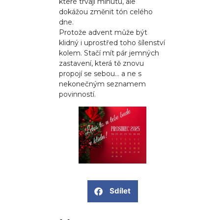
které trvají minutu, ale
dokážou změnit tón celého
dne.
Protože advent může být
klidný i uprostřed toho šílenství
kolem. Stačí mít pár jemných
zastavení, která tě znovu
propojí se sebou… a ne s
nekonečným seznamem
povinností.
Sdílet