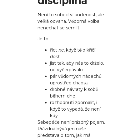
disciplína
Není to sobectví ani lenost, ale
velká odvaha. Vědomá volba
nenechat se semlít.
Je to:
říct
ne
, když tělo křičí
dost
jíst tak, aby nás to drželo,
ne vyčerpávalo
pár vědomých nádechů
uprostřed chaosu
drobné návraty k sobě
během dne
rozhodnutí zpomalit, i
když to vypadá, že není
kdy
Sebepéče není prázdný pojem.
Prázdná bývá jen naše
představa o tom, jak má