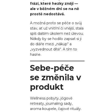
frází, které hezky znějí —
ale v běžném dni se na ně
prostě nedostává.
A možná proto se péče o svůj
stav, ať už vnitřní či vnější, stala
spíš dalším úkolem než úlevou.
Někdy by se hodilo zapsat si ji
do diáře mezi „nákup“ a
„vyzvednout dítě“. A tím to
hasne.
Sebe-péče
se změnila v
produkt
Wellness pobyty, jógové
retreaty, journaling sady,
aroma koupele, čajové rituály.