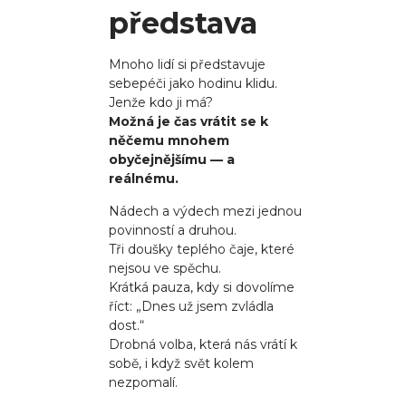
představa
Mnoho lidí si představuje
sebepéči jako hodinu klidu.
Jenže kdo ji má?
Možná je čas vrátit se k
něčemu mnohem
obyčejnějšímu — a
reálnému.
Nádech a výdech mezi jednou
povinností a druhou.
Tři doušky teplého čaje, které
nejsou ve spěchu.
Krátká pauza, kdy si dovolíme
říct: „Dnes už jsem zvládla
dost.“
Drobná volba, která nás vrátí k
sobě, i když svět kolem
nezpomalí.