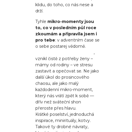
klidu, do toho, co nás nese a
drží.
Tyhle
mikro-momenty jsou
to, co v posledním půl roce
zkoumám a připravila jsem i
pro tebe
: v adventním čase se
o sebe postarej vědomě.
Můj adventní kalendář je jiný
,
vznikl čistě z potřeby ženy –
mámy od rodiny – ve stresu
zastavit a opečovat se. Ne jako
další úkol do prosincového
chaosu, ale jako malý
každodenní mikro-moment,
který nás vrátí zpět k sobě —
dřív než sváteční shon
přeroste přes hlavu.
Krátké poselství, jednoduchá
inspirace, minirituály, kotvy.
Takové ty drobné návraty,