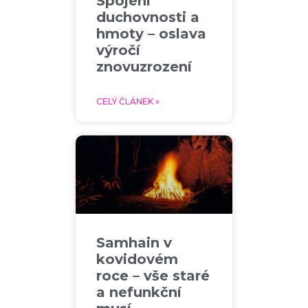
Spojení
duchovnosti a
hmoty – oslava
výročí
znovuzrození
CELÝ ČLÁNEK »
Samhain v
kovidovém
roce – vše staré
a nefunkční