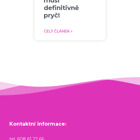
musí
definitivně
pryč!
CELÝ ČLÁNEK »
Kontaktní informace:
tel. 608 61 22 66