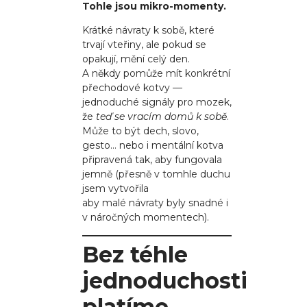
Tohle jsou mikro-momenty.
Krátké návraty k sobě, které
trvají vteřiny, ale pokud se
opakují, mění celý den.
A někdy pomůže mít konkrétní
přechodové kotvy —
jednoduché signály pro mozek,
že
teď se vracím domů k sobě
.
Může to být dech, slovo,
gesto… nebo i mentální kotva
připravená tak, aby fungovala
jemně (přesně v tomhle duchu
jsem vytvořila
Jemnou kotvu
,
aby malé návraty byly snadné i
v náročných momentech).
Bez téhle
jednoduchosti
platíme