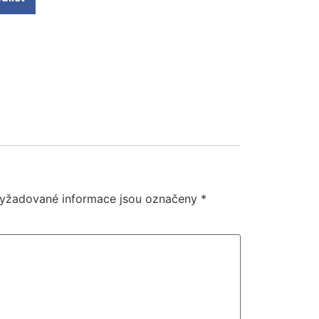
htová
yžadované informace jsou označeny
*