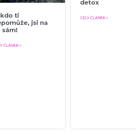
detox
kdo ti
CELÝ ČLÁNEK »
epomůže, jsi na
o sám!
Ý ČLÁNEK »