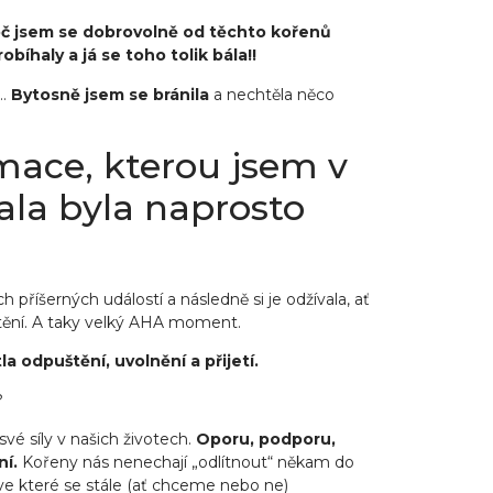
č jsem se dobrovolně od těchto kořenů
bíhaly a já se toho tolik bála!!
í…
Bytosně jsem se bránila
a nechtěla něco
mace, kterou jsem v
ala byla naprosto
 příšerných událostí a následně si je odžívala, ať
jištění. A taky velký AHA moment.
a odpuštění, uvolnění a přijetí.
?
vé síly v našich životech.
Oporu, podporu,
ní.
Kořeny nás nenechají „odlítnout“ někam do
e které se stále (ať chceme nebo ne)