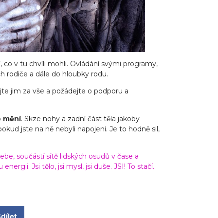
, co v tu chvíli mohli. Ovládání svými programy,
ich rodiče a dále do hloubky rodu.
jte jim za vše a požádejte o podporu a
e mění
. Skze nohy a zadní část těla jakoby
pokud jste na ně nebyli napojeni. Je to hodně sil,
be, součástí sítě lidských osudů v čase a
ergii. Jsi tělo, jsi mysl, jsi duše. JSI! To stačí.
dílet