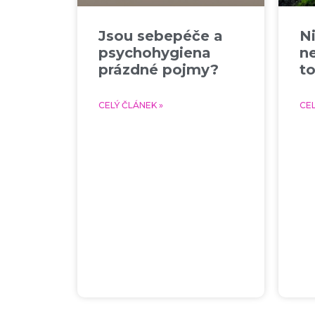
Jsou sebepéče a
Ni
psychohygiena
n
prázdné pojmy?
t
CELÝ ČLÁNEK »
CEL