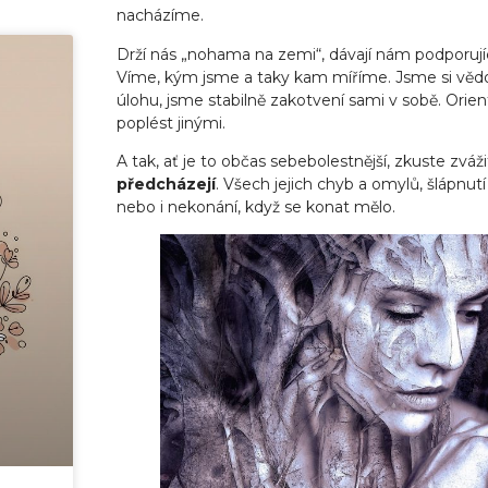
nacházíme.
Drží nás „nohama na zemi“, dávají nám podporujíc
Víme, kým jsme a taky kam míříme. Jsme si věd
úlohu, jsme stabilně zakotvení sami v sobě. Or
poplést jinými.
A tak, ať je to občas sebebolestnější, zkuste zváž
předcházejí
. Všech jejich chyb a omylů, šlápnutí
nebo i nekonání, když se konat mělo.