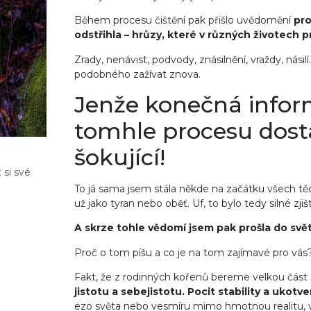
Během procesu čištění pak přišlo uvědomění
pro
odstřihla – hrůzy, které v různých životech pro
Zrady, nenávist, podvody, znásilnění, vraždy, násil
podobného zažívat znova.
Jenže konečná infor
tomhle procesu dost
šokující!
t si své
To já sama jsem stála někde na začátku všech těch
už jako tyran nebo oběť. Uf, to bylo tedy silné z
A skrze tohle vědomí jsem pak prošla do světl
Proč o tom píšu a co je na tom zajímavé pro vás
Fakt, že z rodinných kořenů bereme velkou část s
jistotu a sebejistotu. Pocit stability a ukotve
ezo světa nebo vesmíru mimo hmotnou realitu, v