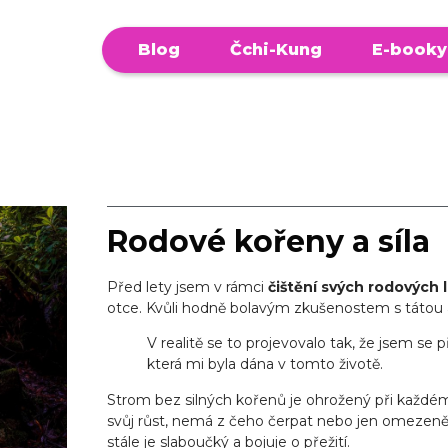
Blog
Čchi-Kung
E-booky
Rodové kořeny a síla
Před lety jsem v rámci
čištění svých rodových l
otce. Kvůli hodně bolavým zkušenostem s tátou a 
V realitě se to projevovalo tak, že jsem se p
která mi byla dána v tomto životě.
Strom bez silných kořenů je ohrožený při každém
svůj růst, nemá z čeho čerpat nebo jen omezeně. 
stále je slaboučký a bojuje o přežití.