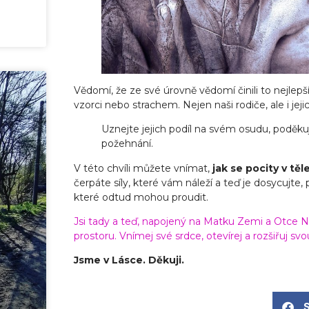
Vědomí, že ze své úrovně vědomí činili to nejlepší
vzorci nebo strachem. Nejen naši rodiče, ale i jej
Uznejte jejich podíl na svém osudu, poděku
požehnání.
V této chvíli můžete vnímat,
jak se pocity v těl
čerpáte síly, které vám náleží a teď je dosycujte, 
které odtud mohou proudit.
Jsi tady a teď, napojený na Matku Zemi a Otce Ne
prostoru. Vnímej své srdce, otevírej a rozšiřuj svou en
Jsme v Lásce. Děkuji.
S