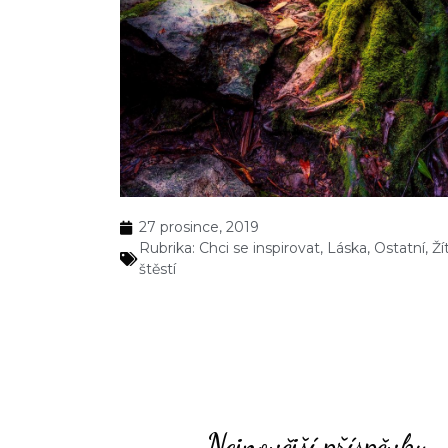
27 prosince, 2019
Rubrika:
Chci se inspirovat
,
Láska
,
Ostatní
,
Ží
štěstí
Nejnovější příspěvky