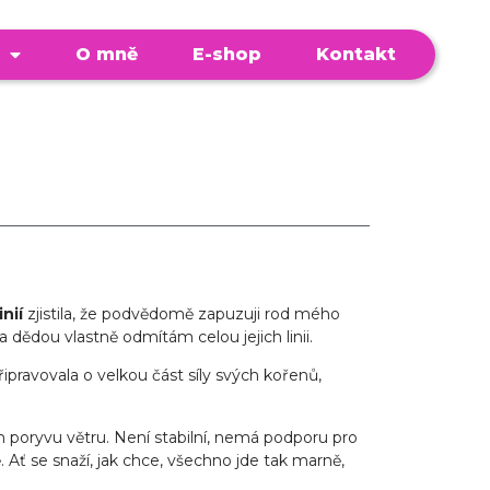
O mně
E-shop
Kontakt
inií
zjistila, že podvědomě zapuzuji rod mého
dědou vlastně odmítám celou jejich linii.
řipravovala o velkou část síly svých kořenů,
 poryvu větru. Není stabilní, nemá podporu pro
Ať se snaží, jak chce, všechno jde tak marně,