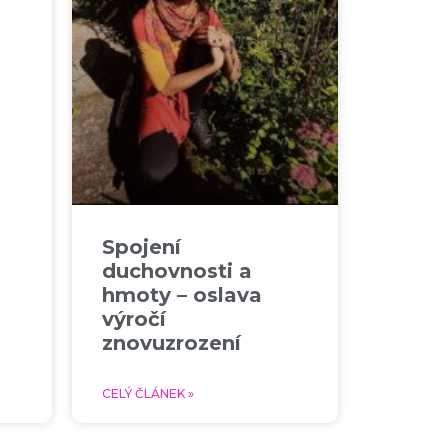
Spojení
duchovnosti a
hmoty – oslava
výročí
znovuzrození
CELÝ ČLÁNEK »