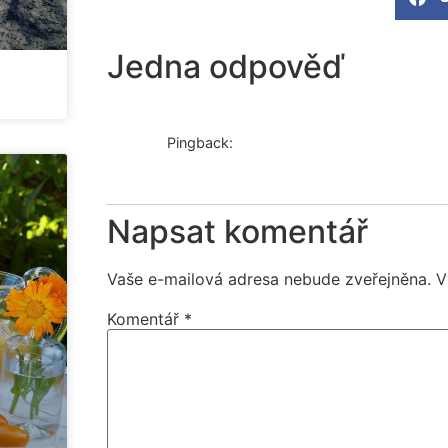
Jedna odpověď
Pingback:
Samhain v kovidovém roce - Zuzana Věc
Napsat komentář
Vaše e-mailová adresa nebude zveřejněna.
V
Komentář
*