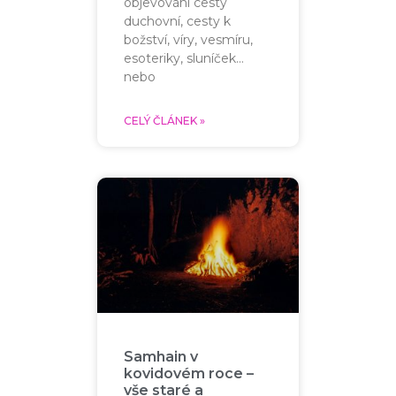
objevování cesty
duchovní, cesty k
božství, víry, vesmíru,
esoteriky, sluníček…
nebo
CELÝ ČLÁNEK »
Samhain v
kovidovém roce –
vše staré a