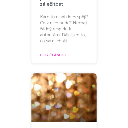
záležitost
Kam ti mladí dnes spějí?
Co z nich bude? Nemají
žádný respekt k
autoritám. Dělají jen to,
co sami chtějí…
CELÝ ČLÁNEK »