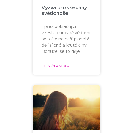
Výzva pro všechny
světlonoše!
I přes pokračující
vzestup úrovně vědomí
se stále na naší planetě
dějí šílené a kruté činy.
Bohužel se to děje
CELÝ ČLÁNEK »