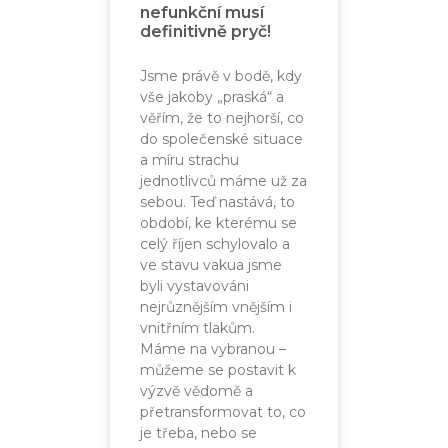
nefunkční musí
definitivně pryč!
Jsme právě v bodě, kdy
vše jakoby „praská“ a
věřím, že to nejhorší, co
do společenské situace
a míru strachu
jednotlivců máme už za
sebou. Teď nastává, to
období, ke kterému se
celý říjen schylovalo a
ve stavu vakua jsme
byli vystavováni
nejrůznějším vnějším i
vnitřním tlakům.
Máme na vybranou –
můžeme se postavit k
výzvě vědomě a
přetransformovat to, co
je třeba, nebo se