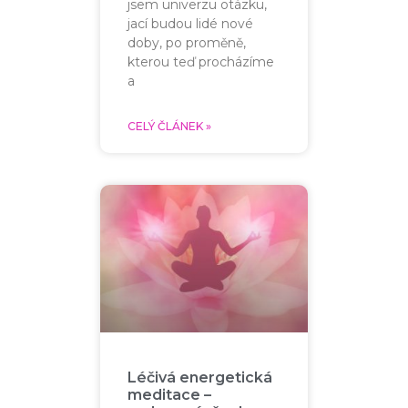
jsem univerzu otázku,
jací budou lidé nové
doby, po proměně,
kterou teď procházíme
a
CELÝ ČLÁNEK »
Léčivá energetická
meditace –