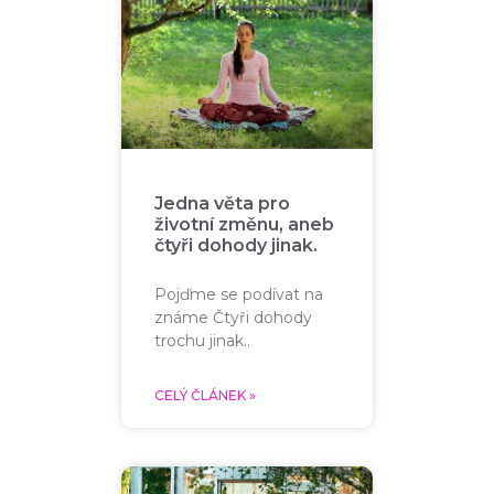
Jedna věta pro
životní změnu, aneb
čtyři dohody jinak.
Pojďme se podívat na
známe Čtyři dohody
trochu jinak..
CELÝ ČLÁNEK »