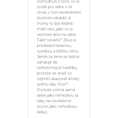
rozhodnutí o tom, co si
zvolíš pro sebe v té
chvíli, v tom konkrétním
životním období. A
mohly to být klidně i
malé věci, jako co si
vezmeš ráno na sebe.
Fakt! nevěříš? Zkus si
představit krásnou,
vysokou a štíhlou ženu.
Jenže ta žena se běžně
zahaluje do
neforemných hadříků,
protože se snaží co
nejmíň ukazovat křivky
svého těla. Proč?
Protože vnímá sama
sebe jako nehezkou (a
taky na nevědomé
úrovni jako nehodnou
lásky).