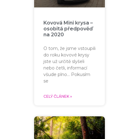
Kovová Mini krysa –
osobitá předpověď
na 2020
O tom, že jsme vstoupili
do roku kovové krysy
jste už určitě slyšeli
nebo četli, informací
všude plno… Pokusím
se
CELÝ ČLÁNEK »