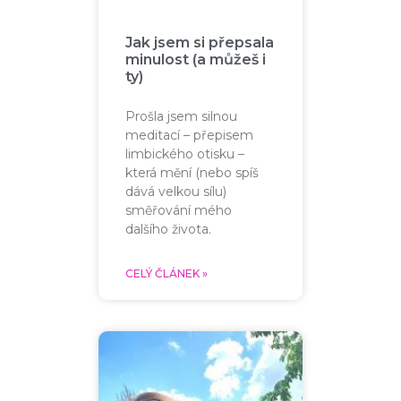
Jak jsem si přepsala
minulost (a můžeš i
ty)
Prošla jsem silnou
meditací – přepisem
limbického otisku –
která mění (nebo spíš
dává velkou sílu)
směřování mého
dalšího života.
CELÝ ČLÁNEK »