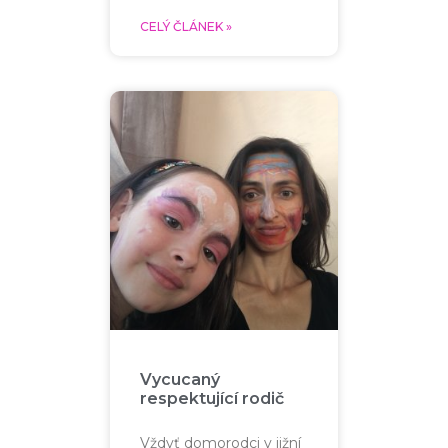
CELÝ ČLÁNEK »
Vycucaný
respektující rodič
Vždyť domorodci v jižní