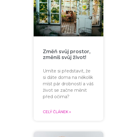
Změň svůj prostor,
změníš svůj život!
Umíte si představit, že
si dáte doma na několik
míst pár drobností a váš
život se začne měnit
před očima?
CELÝ ČLÁNEK »