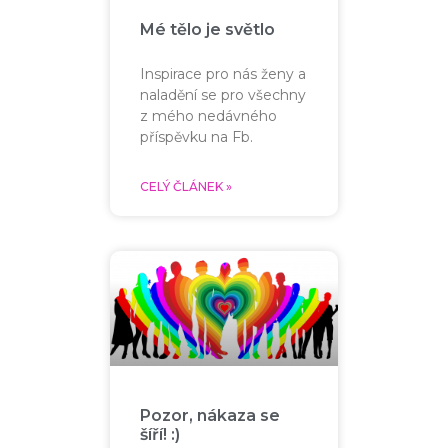
Mé tělo je světlo
Inspirace pro nás ženy a
naladění se pro všechny
z mého nedávného
příspěvku na Fb.
CELÝ ČLÁNEK »
Pozor, nákaza se
šíří! :)