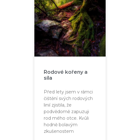
Rodové kořeny a
síla
Před lety jsem v rámci
čištění svých rodových
linií zjistila, že
podvědomě zapuzuji
rod mého otce. Kvůli
hodně bolavým
zkušenostem