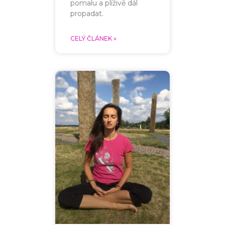
pomalu a plíživě dál
propadat.
CELÝ ČLÁNEK »