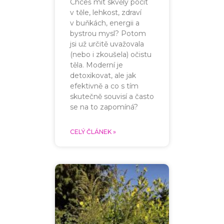
Chceš mít skvělý pocit
v těle, lehkost, zdraví
v buňkách, energii a
bystrou mysl? Potom
jsi už určitě uvažovala
(nebo i zkoušela) očistu
těla. Moderní je
detoxikovat, ale jak
efektivně a co s tím
skutečně souvisí a často
se na to zapomíná?
CELÝ ČLÁNEK »