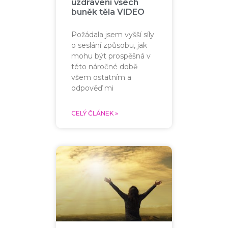
uzdravení všech
buněk těla VIDEO
Požádala jsem vyšší síly
o seslání způsobu, jak
mohu být prospěšná v
této náročné době
všem ostatním a
odpověď mi
CELÝ ČLÁNEK »