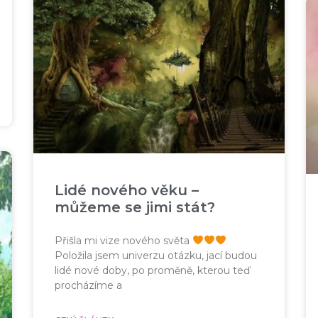
Lidé nového věku –
můžeme se jimi stát?
Přišla mi vize nového světa
Položila jsem univerzu otázku, jací budou
lidé nové doby, po proměně, kterou teď
procházíme a