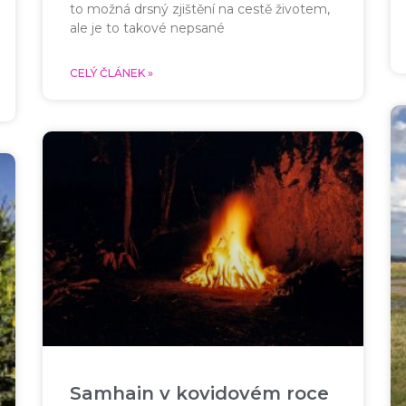
to možná drsný zjištění na cestě životem,
ale je to takové nepsané
CELÝ ČLÁNEK »
Samhain v kovidovém roce