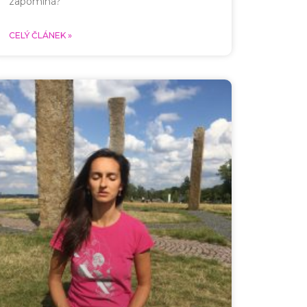
zapomíná?
CELÝ ČLÁNEK »