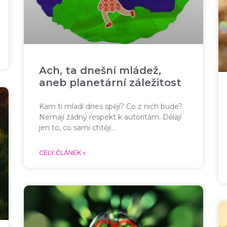
Ach, ta dnešní mládež,
aneb planetární záležitost
Kam ti mladí dnes spějí? Co z nich bude?
Nemají žádný respekt k autoritám. Dělají
jen to, co sami chtějí…
CELÝ ČLÁNEK »