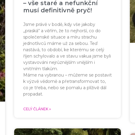
– vše staré a nefunkční
musí definitivně pryč!
Jsme právě v bodě, kdy vše jakoby
„praská“ a věřím, že to nejhorší, co do
společenské situace a míru strachu
jednotlivců máme už za sebou. Teď
nastává, to období, ke kterému se celý
říjen schylovalo a ve stavu vakua jsme byli
vystavováni nejrůznějším vnějším i
vnitřním tlakům.
Máme na vybranou – můžeme se postavit
k výzvě vědomě a přetransformovat to,
co je třeba, nebo se pomalu a plíživě dál
propadat.
CELÝ ČLÁNEK »