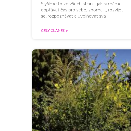
Slyšíme to ze všech stran – jak si máme
dopřávat čas pro sebe, zpomalit, rozvíjet
se, rozpoznávat a uvolňovat svá
CELÝ ČLÁNEK »