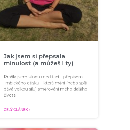
Jak jsem si přepsala
minulost (a můžeš i ty)
Prošla jsem silnou meditací – přepisem
limbického otisku – která mění (nebo spíš
dává velkou sílu) směřování mého dalšího
života.
CELÝ ČLÁNEK »