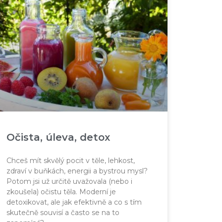
Očista, úleva, detox
Chceš mít skvělý pocit v těle, lehkost,
zdraví v buňkách, energii a bystrou mysl?
Potom jsi už určitě uvažovala (nebo i
zkoušela) očistu těla. Moderní je
detoxikovat, ale jak efektivně a co s tím
skutečně souvisí a často se na to