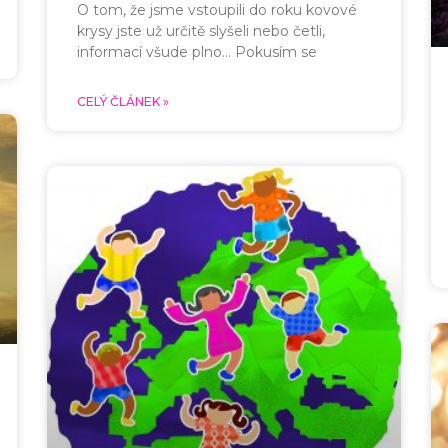
O tom, že jsme vstoupili do roku kovové
krysy jste už určitě slyšeli nebo četli,
informací všude plno… Pokusím se
CELÝ ČLÁNEK »