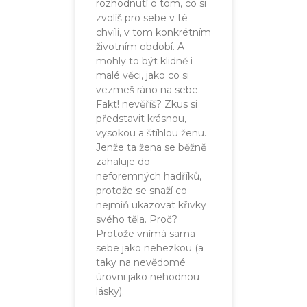
rozhodnutí o tom, co si
zvolíš pro sebe v té
chvíli, v tom konkrétním
životním období. A
mohly to být klidně i
malé věci, jako co si
vezmeš ráno na sebe.
Fakt! nevěříš? Zkus si
představit krásnou,
vysokou a štíhlou ženu.
Jenže ta žena se běžně
zahaluje do
neforemných hadříků,
protože se snaží co
nejmíň ukazovat křivky
svého těla. Proč?
Protože vnímá sama
sebe jako nehezkou (a
taky na nevědomé
úrovni jako nehodnou
lásky).