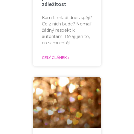
záležitost
Kam ti mladí dnes spějí?
Co z nich bude? Nemají
žádný respekt k
autoritám. Dělají jen to,
co sami chtějí…
CELÝ ČLÁNEK »