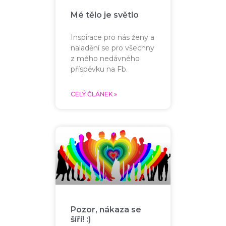
Mé tělo je světlo
Inspirace pro nás ženy a
naladění se pro všechny
z mého nedávného
příspěvku na Fb.
CELÝ ČLÁNEK »
Pozor, nákaza se
šíří! :)