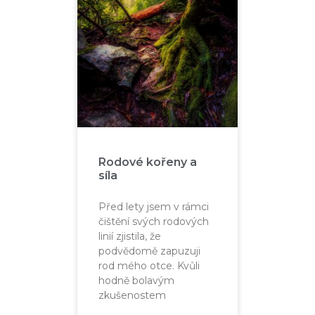
Rodové kořeny a
síla
Před lety jsem v rámci
čištění svých rodových
linií zjistila, že
podvědomě zapuzuji
rod mého otce. Kvůli
hodně bolavým
zkušenostem