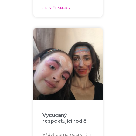
CELÝ ČLÁNEK »
Vycucaný
respektující rodič
Vždyť domorodci v jižní