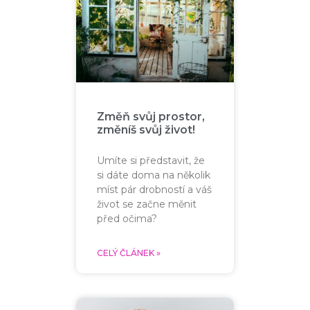
Změň svůj prostor,
změníš svůj život!
Umíte si představit, že
si dáte doma na několik
míst pár drobností a váš
život se začne měnit
před očima?
CELÝ ČLÁNEK »