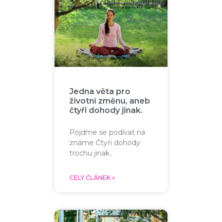
Jedna věta pro
životní změnu, aneb
čtyři dohody jinak.
Pojďme se podívat na
známe Čtyři dohody
trochu jinak..
CELÝ ČLÁNEK »