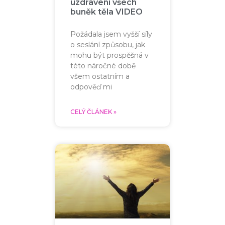
uzdravení všech
buněk těla VIDEO
Požádala jsem vyšší síly
o seslání způsobu, jak
mohu být prospěšná v
této náročné době
všem ostatním a
odpověď mi
CELÝ ČLÁNEK »