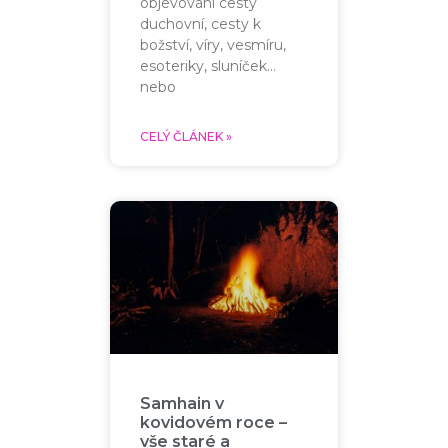
objevování cesty
duchovní, cesty k
božství, víry, vesmíru,
esoteriky, sluníček…
nebo
CELÝ ČLÁNEK »
Samhain v
kovidovém roce –
vše staré a