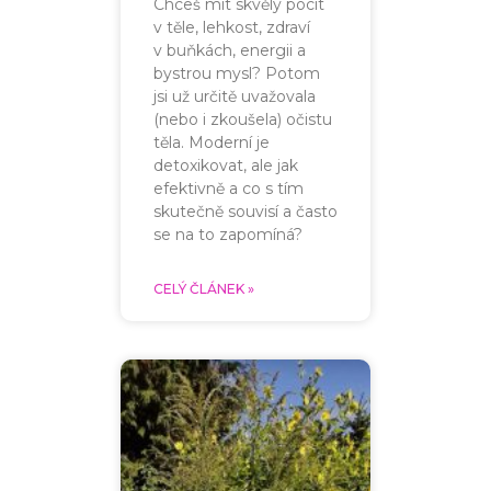
Chceš mít skvělý pocit
v těle, lehkost, zdraví
v buňkách, energii a
bystrou mysl? Potom
jsi už určitě uvažovala
(nebo i zkoušela) očistu
těla. Moderní je
detoxikovat, ale jak
efektivně a co s tím
skutečně souvisí a často
se na to zapomíná?
CELÝ ČLÁNEK »