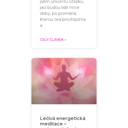
jsem univerzu otázku,
jací budou lidé nové
doby, po proměně,
kterou teď procházíme
a
CELÝ ČLÁNEK »
Léčivá energetická
meditace –