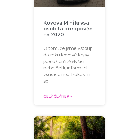
Kovová Mini krysa –
osobitá předpověď
na 2020
O tom, že jsme vstoupili
do roku kovové krysy
jste už určitě slyšeli
nebo četli, informací
všude plno… Pokusím
se
CELÝ ČLÁNEK »