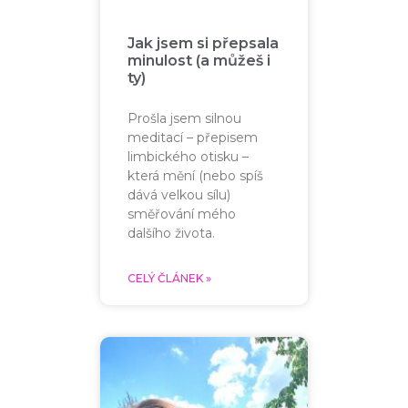
Jak jsem si přepsala
minulost (a můžeš i
ty)
Prošla jsem silnou
meditací – přepisem
limbického otisku –
která mění (nebo spíš
dává velkou sílu)
směřování mého
dalšího života.
CELÝ ČLÁNEK »