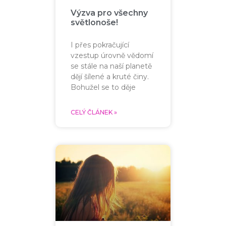
Výzva pro všechny
světlonoše!
I přes pokračující
vzestup úrovně vědomí
se stále na naší planetě
dějí šílené a kruté činy.
Bohužel se to děje
CELÝ ČLÁNEK »