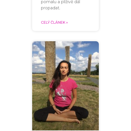
pomalu a plíživě dál
propadat.
CELÝ ČLÁNEK »