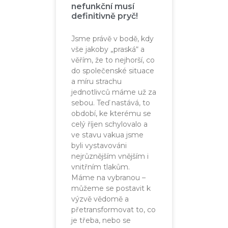
nefunkční musí
definitivně pryč!
Jsme právě v bodě, kdy
vše jakoby „praská“ a
věřím, že to nejhorší, co
do společenské situace
a míru strachu
jednotlivců máme už za
sebou. Teď nastává, to
období, ke kterému se
celý říjen schylovalo a
ve stavu vakua jsme
byli vystavováni
nejrůznějším vnějším i
vnitřním tlakům.
Máme na vybranou –
můžeme se postavit k
výzvě vědomě a
přetransformovat to, co
je třeba, nebo se