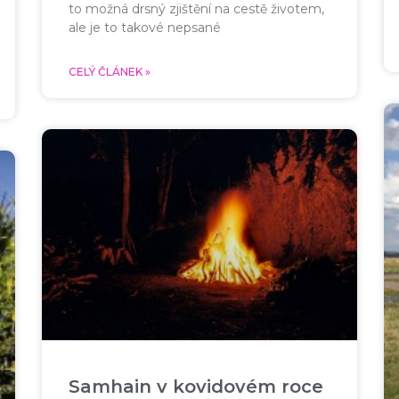
to možná drsný zjištění na cestě životem,
ale je to takové nepsané
CELÝ ČLÁNEK »
Samhain v kovidovém roce