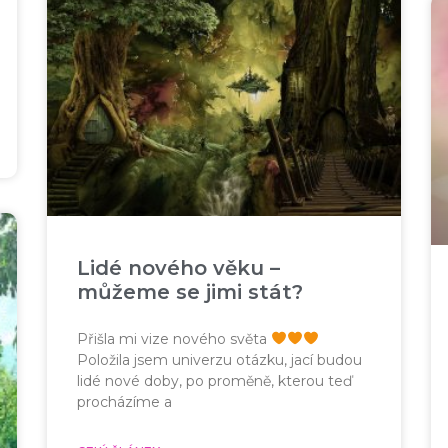
Lidé nového věku –
můžeme se jimi stát?
Přišla mi vize nového světa
Položila jsem univerzu otázku, jací budou
lidé nové doby, po proměně, kterou teď
procházíme a