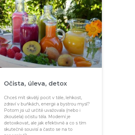
Očista, úleva, detox
Chceš mít skvělý pocit v těle, lehkost,
zdraví v buňkách, energii a bystrou mysl?
Potom jsi už určitě uvažovala (nebo i
zkoušela) očistu těla. Moderní je
detoxikovat, ale jak efektivně a co s tím
skutečně souvisí a často se na to