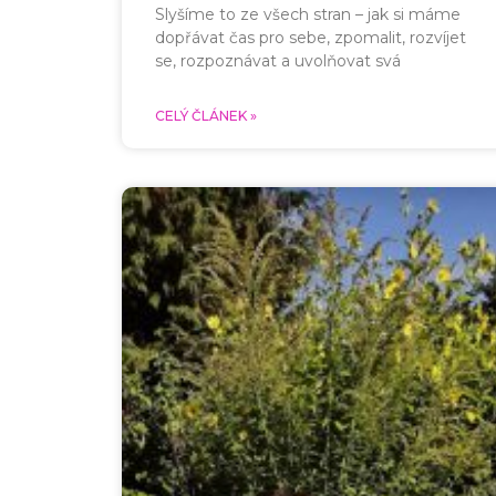
Slyšíme to ze všech stran – jak si máme
dopřávat čas pro sebe, zpomalit, rozvíjet
se, rozpoznávat a uvolňovat svá
CELÝ ČLÁNEK »