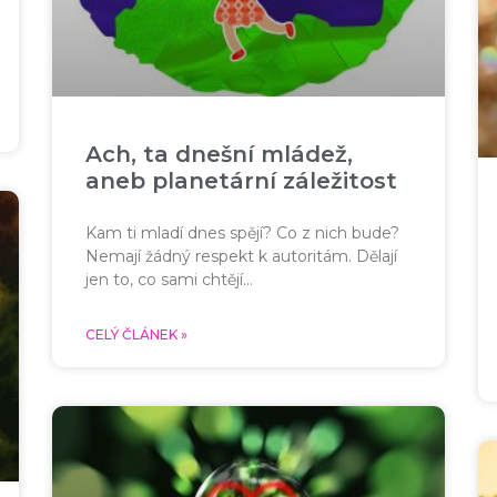
Ach, ta dnešní mládež,
aneb planetární záležitost
Kam ti mladí dnes spějí? Co z nich bude?
Nemají žádný respekt k autoritám. Dělají
jen to, co sami chtějí…
CELÝ ČLÁNEK »