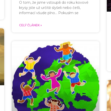
O tom, že jsme vstoupili do roku kovové
krysy jste už určitě slyšeli nebo četli,
informací všude plno… Pokusím se
CELÝ ČLÁNEK »