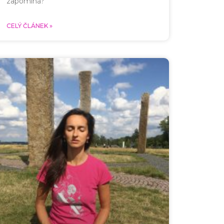
zapomíná?
CELÝ ČLÁNEK »