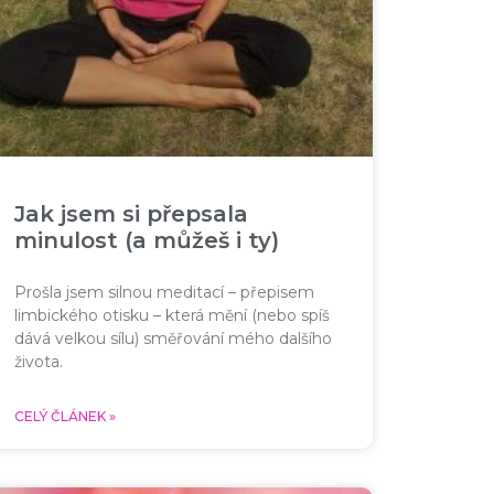
Jak jsem si přepsala
minulost (a můžeš i ty)
Prošla jsem silnou meditací – přepisem
limbického otisku – která mění (nebo spíš
dává velkou sílu) směřování mého dalšího
života.
CELÝ ČLÁNEK »