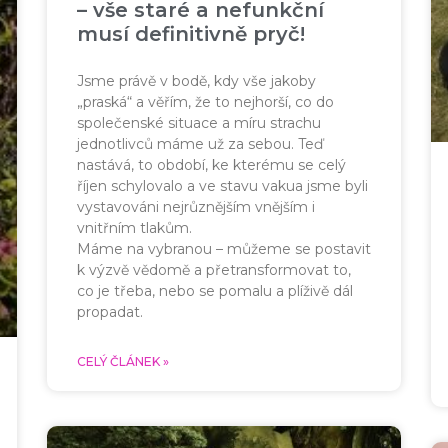
– vše staré a nefunkční
musí definitivně pryč!
Jsme právě v bodě, kdy vše jakoby
„praská“ a věřím, že to nejhorší, co do
společenské situace a míru strachu
jednotlivců máme už za sebou. Teď
nastává, to období, ke kterému se celý
říjen schylovalo a ve stavu vakua jsme byli
vystavováni nejrůznějším vnějším i
vnitřním tlakům.
Máme na vybranou – můžeme se postavit
k výzvě vědomě a přetransformovat to,
co je třeba, nebo se pomalu a plíživě dál
propadat.
CELÝ ČLÁNEK »